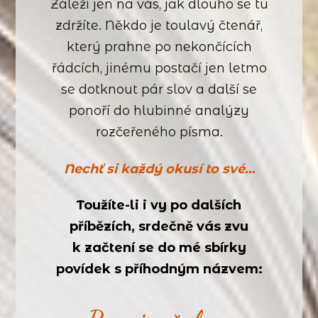
Záleží jen na vás, jak dlouho se tu
zdržíte. Někdo je toulavý čtenář,
který prahne po nekončících
řádcích, jinému postačí jen letmo
se dotknout pár slov a další se
ponoří do hlubinné analýzy
rozčeřeného písma.
Nechť si každý okusí to své…
Toužíte-li i vy po dalších
příbězích, srdečně vás zvu
k začtení se do mé sbírky
povídek s příhodným názvem: