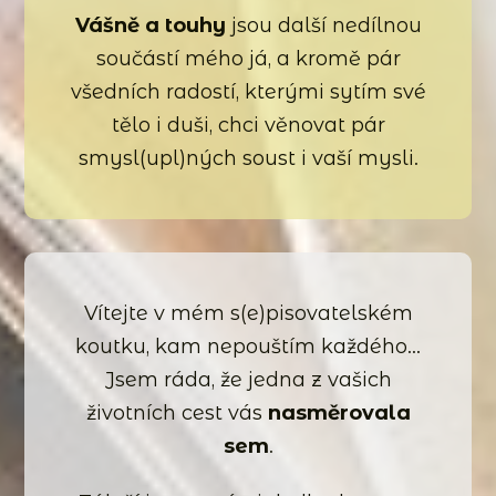
Vášně a touhy
jsou další nedílnou
součástí mého já, a kromě pár
všedních radostí, kterými sytím své
tělo i duši, chci věnovat pár
smysl(upl)ných soust i vaší mysli.
Vítejte v mém s(e)pisovatelském
koutku, kam nepouštím každého…
Jsem ráda, že jedna z vašich
životních cest vás
nasměrovala
sem
.