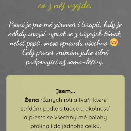
co z něj vzejde.
Psaní je pro mě zároveň i terapií, kdy je
někdy snazší vypsat se z různých témat,
neboť papír snese opravdu všechno
,
Celý proces vnímám jako silně
podporující až samo-léčivý.
Jsem…
Žena
různých rolí a tváří, které
střídám podle situace a okolností,
a přesto se všechny mé polohy
prolínají do jednoho celku.