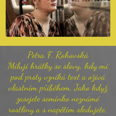
Petra F. Rohovská
Miluji hrátky se slovy, kdy mi
pod prsty vzniká text a ožívá
vlastním příběhem. Jako když
zasejete semínko neznámé
rostliny a s napětím sledujete,