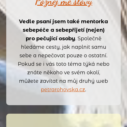
Poznej mě slovy
Vedle psaní jsem také mentorka
sebepéče a sebepřijetí (nejen)
pro pečující osoby
. Společně
hledáme cesty, jak naplnit samu
sebe a nepečovat pouze o ostatní.
Pokud se i vás toto téma týká nebo
znáte někoho ve svém okolí,
můžete zavítat na můj druhý web
petrarohovska.cz
.