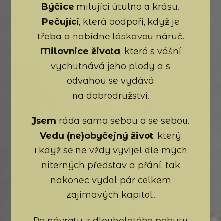
Býčice
milující útulno a krásu.
Pečující
, která podpoří, když je
třeba a nabídne láskavou náruč.
Milovnice života
, která s vášní
vychutnává jeho plody a s
odvahou se vydává
na dobrodružství.
Jsem
ráda sama sebou a se sebou.
Vedu (ne)obyčejný život
, který
i když se ne vždy vyvíjel dle mých
niterných představ a přání, tak
nakonec vydal pár celkem
zajímavých kapitol.
Po návratu z dlouholetého pobytu