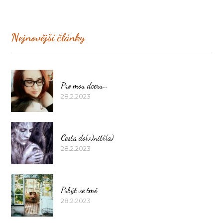
Nejnovější články
Pro mou dceru…
28.2.2023
Cesta do(v)nitř(a)
28.2.2023
Pobýt ve tmě
28.2.2023