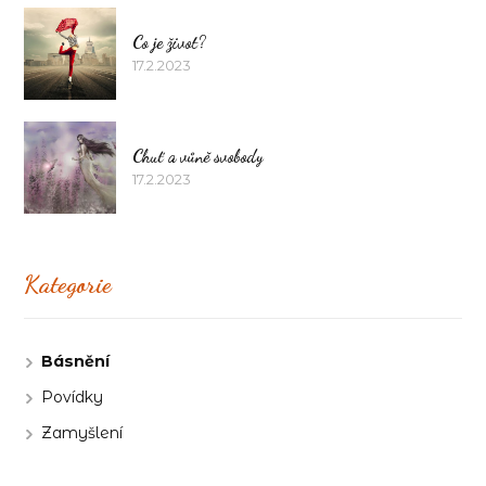
Co je život?
17.2.2023
Chuť a vůně svobody
17.2.2023
Kategorie
Básnění
Povídky
Zamyšlení