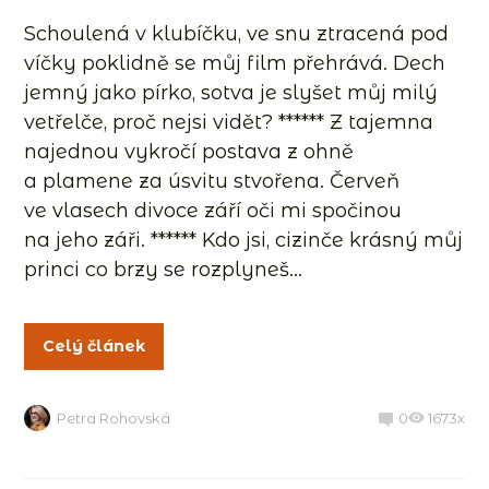
Schoulená v klubíčku, ve snu ztracená pod
víčky poklidně se můj film přehrává. Dech
jemný jako pírko, sotva je slyšet můj milý
vetřelče, proč nejsi vidět? ****** Z tajemna
najednou vykročí postava z ohně
a plamene za úsvitu stvořena. Červeň
ve vlasech divoce září oči mi spočinou
na jeho záři. ****** Kdo jsi, cizinče krásný můj
princi co brzy se rozplyneš...
Celý článek
Petra Rohovská
0
1673x