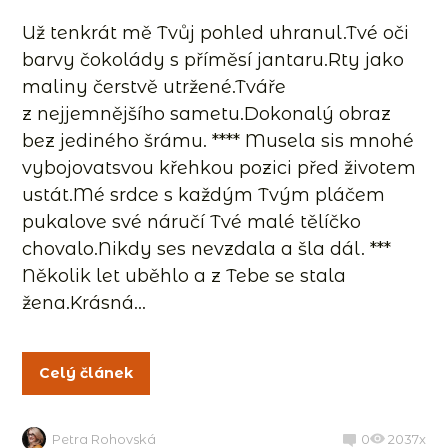
Už tenkrát mě Tvůj pohled uhranul.Tvé oči
barvy čokolády s příměsí jantaru.Rty jako
maliny čerstvě utržené.Tváře
z nejjemnějšího sametu.Dokonalý obraz
bez jediného šrámu. **** Musela sis mnohé
vybojovatsvou křehkou pozici před životem
ustát.Mé srdce s každým Tvým pláčem
pukalove své náručí Tvé malé tělíčko
chovalo.Nikdy ses nevzdala a šla dál. ***
Několik let uběhlo a z Tebe se stala
žena.Krásná...
Celý článek
Petra Rohovská
0
2037x