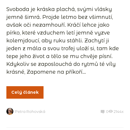
Svoboda je kráska plachá, svými vlásky
jemně šimrá. Projde letmo bez všimnutí,
avšak oči nezamhouří. Kráčí lehce jako
pírko, které vzduchem letí jemně vyzve
kolemjdoucí, aby ruku stáhli. Zachytí ji
jeden z mála a svou trofej uloží si, tam kde
tepe jeho život a tělo se mu chvěje písní.
Kdykoliv se zaposlouchá do rytmů té víly
krásné, Zapomene na příkoří...
Celý článek
Petra Rohovská
0
2144x