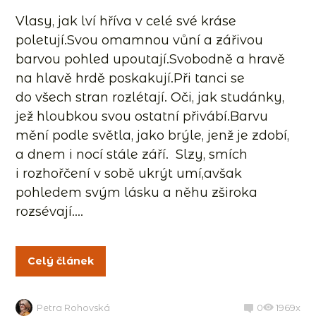
Vlasy, jak lví hříva v celé své kráse
poletují.Svou omamnou vůní a zářivou
barvou pohled upoutají.Svobodně a hravě
na hlavě hrdě poskakují.Při tanci se
do všech stran rozlétají. Oči, jak studánky,
jež hloubkou svou ostatní přivábí.Barvu
mění podle světla, jako brýle, jenž je zdobí,
a dnem i nocí stále září. Slzy, smích
i rozhořčení v sobě ukrýt umí,avšak
pohledem svým lásku a něhu zširoka
rozsévají....
Celý článek
Petra Rohovská
0
1969x