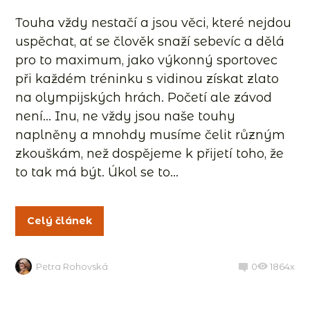
Touha vždy nestačí a jsou věci, které nejdou
uspěchat, ať se člověk snaží sebevíc a dělá
pro to maximum, jako výkonný sportovec
při každém tréninku s vidinou získat zlato
na olympijských hrách. Početí ale závod
není… Inu, ne vždy jsou naše touhy
naplněny a mnohdy musíme čelit různým
zkouškám, než dospějeme k přijetí toho, že
to tak má být. Úkol se to...
Celý článek
Petra Rohovská
0
1864x