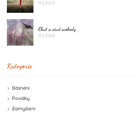
17.2.2023
Chuť a vůně svobody
17.2.2023
Kategorie
Básnění
Povídky
Zamyšlení