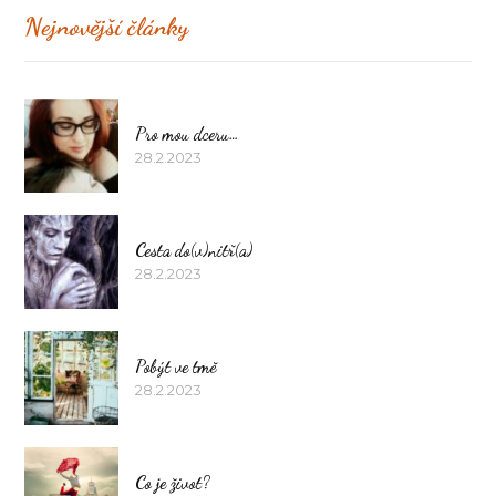
Nejnovější články
Pro mou dceru…
28.2.2023
Cesta do(v)nitř(a)
28.2.2023
Pobýt ve tmě
28.2.2023
Co je život?