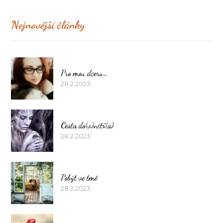
Nejnovější články
Pro mou dceru…
28.2.2023
Cesta do(v)nitř(a)
28.2.2023
Pobýt ve tmě
28.2.2023