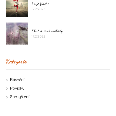
Co je život?
17.2.2023
Chuť a vůně svobody
17.2.2023
Kategorie
Básnění
Povídky
Zamyšlení