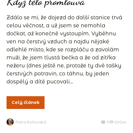
Když tělo promlouvá
Zdálo se mi, že dojezd do další stanice trvá
celou věčnost, a už jsem se nemohla
dočkat, až konečně vystoupím. Vyběhnu
ven na čerstvý vzduch a najdu nějaké
odlehlé místo, kde se rozpláču a zavolám
muži, že jsem tlustá bečka a že od zítřka
nežeru (dnes ještě ne, protože ty dvě tašky
čerstvých potravin, co táhnu, by jeden
dospělý a dítě pucovali...
Celý článek
Petra Rohovská
0
2004x