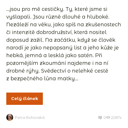
…jsou pro mě cestičky. Ty, které jsme si
vyšlapali. Jsou různě dlouhé a hluboké.
Nezáleží na věku, jako spíš na zkušenostech
či intenzitě dobrodružství, která nositel
doposud zažil. Na začátku, když se člověk
narodí je jako nepopsaný list a jeho kůže je
hebká, jemná a lesklá jako satén. Při
pozornějším zkoumání najdeme i na ní
drobné rýhy. Svědectví o nelehké cestě
z bezpečného lůna matky...
Celý článek
Petra Rohovská
0
2287x