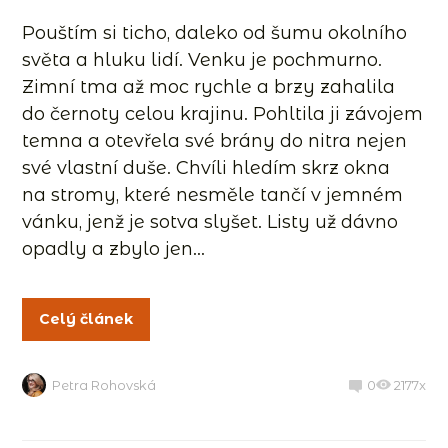
Pouštím si ticho, daleko od šumu okolního
světa a hluku lidí. Venku je pochmurno.
Zimní tma až moc rychle a brzy zahalila
do černoty celou krajinu. Pohltila ji závojem
temna a otevřela své brány do nitra nejen
své vlastní duše. Chvíli hledím skrz okna
na stromy, které nesměle tančí v jemném
vánku, jenž je sotva slyšet. Listy už dávno
opadly a zbylo jen...
Celý článek
Petra Rohovská
0
2177x