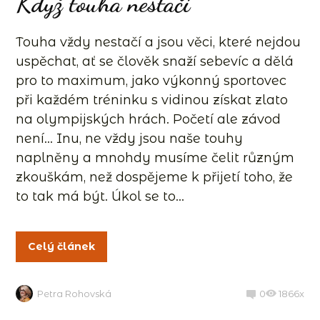
Když touha nestačí
Touha vždy nestačí a jsou věci, které nejdou
uspěchat, ať se člověk snaží sebevíc a dělá
pro to maximum, jako výkonný sportovec
při každém tréninku s vidinou získat zlato
na olympijských hrách. Početí ale závod
není… Inu, ne vždy jsou naše touhy
naplněny a mnohdy musíme čelit různým
zkouškám, než dospějeme k přijetí toho, že
to tak má být. Úkol se to...
Celý článek
Petra Rohovská
0
1866x