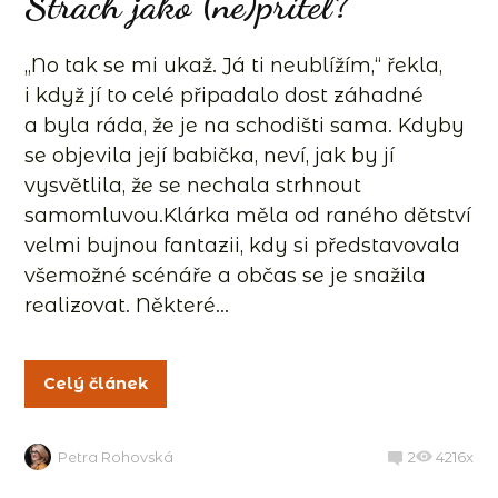
Strach jako (ne)přítel?
„No tak se mi ukaž. Já ti neublížím,“ řekla,
i když jí to celé připadalo dost záhadné
a byla ráda, že je na schodišti sama. Kdyby
se objevila její babička, neví, jak by jí
vysvětlila, že se nechala strhnout
samomluvou.Klárka měla od raného dětství
velmi bujnou fantazii, kdy si představovala
všemožné scénáře a občas se je snažila
realizovat. Některé...
Celý článek
Petra Rohovská
2
4216x