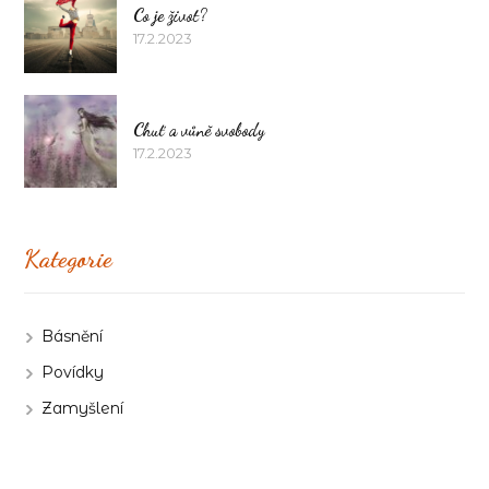
Co je život?
17.2.2023
Chuť a vůně svobody
17.2.2023
Kategorie
Básnění
Povídky
Zamyšlení