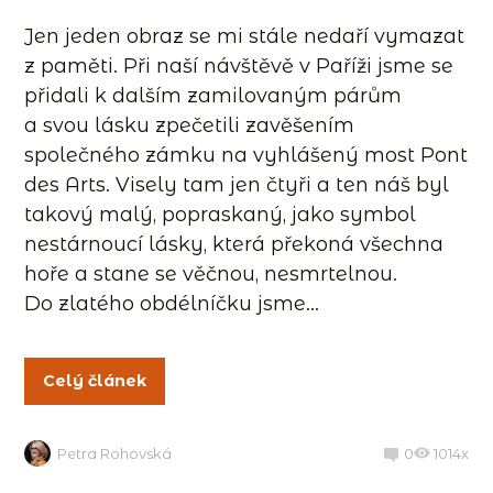
Jen jeden obraz se mi stále nedaří vymazat
z paměti. Při naší návštěvě v Paříži jsme se
přidali k dalším zamilovaným párům
a svou lásku zpečetili zavěšením
společného zámku na vyhlášený most Pont
des Arts. Visely tam jen čtyři a ten náš byl
takový malý, popraskaný, jako symbol
nestárnoucí lásky, která překoná všechna
hoře a stane se věčnou, nesmrtelnou.
Do zlatého obdélníčku jsme...
Celý článek
Petra Rohovská
0
1014x