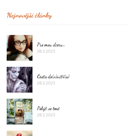
Nejnovější články
Pro mou dceru…
28.2.2023
Cesta do(v)nitř(a)
28.2.2023
Pobýt ve tmě
28.2.2023