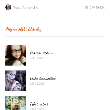
Petra Rohovská
0
1845x
Nejnovější články
Pro mou dceru…
28.2.2023
Cesta do(v)nitř(a)
28.2.2023
Pobýt ve tmě
28.2.2023