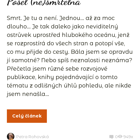
Posel (ne)smrtelna
Smrt. Je tu a není. Jednou… až za moc
dlouho… Je tak daleko jako neviditelný
ostrůvek uprostřed hlubokého oceánu, jenž
se rozprostírá do všech stran a potopí vše,
co mu přijde do cesty. Bála jsem se opravdu
jí samotné? Nebo spíš neznalosti neznáma?
Přečetla jsem různé sebe rozvojové
publikace, knihy pojednávající o tomto
tématu z odlišných úhlů pohledu, ale nikde
jsem nenašla...
Celý článek
Petra Rohovská
0
949x