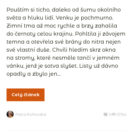
Pouštím si ticho, daleko od šumu okolního
světa a hluku lidí. Venku je pochmurno.
Zimní tma až moc rychle a brzy zahalila
do černoty celou krajinu. Pohltila ji závojem
temna a otevřela své brány do nitra nejen
své vlastní duše. Chvíli hledím skrz okna
na stromy, které nesměle tančí v jemném
vánku, jenž je sotva slyšet. Listy už dávno
opadly a zbylo jen...
Celý článek
Petra Rohovská
0
2174x