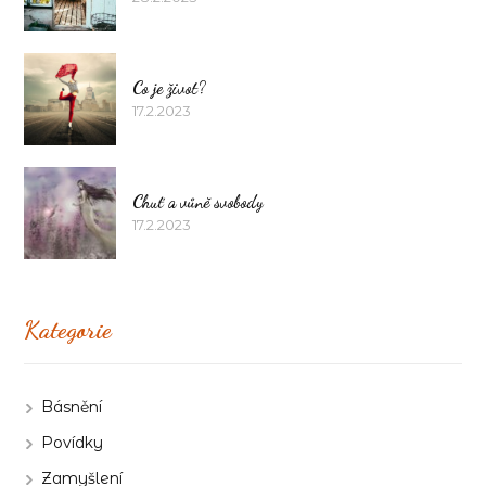
Co je život?
17.2.2023
Chuť a vůně svobody
17.2.2023
Kategorie
Básnění
Povídky
Zamyšlení