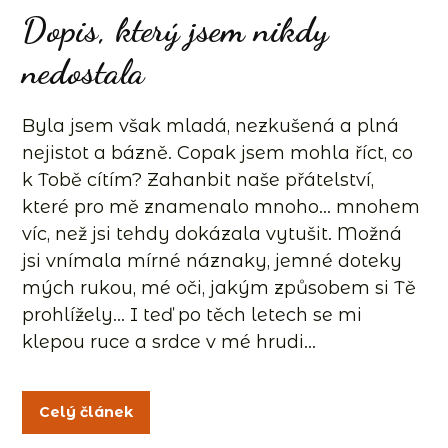
Dopis, který jsem nikdy
nedostala
Byla jsem však mladá, nezkušená a plná
nejistot a bázně. Copak jsem mohla říct, co
k Tobě cítím? Zahanbit naše přátelství,
které pro mě znamenalo mnoho… mnohem
víc, než jsi tehdy dokázala vytušit. Možná
jsi vnímala mírné náznaky, jemné doteky
mých rukou, mé oči, jakým způsobem si Tě
prohlížely… I teď po těch letech se mi
klepou ruce a srdce v mé hrudi...
Celý článek