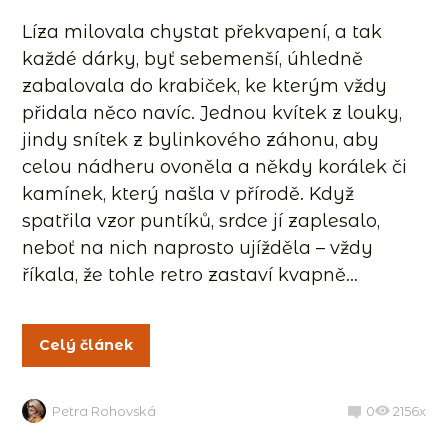
Líza milovala chystat překvapení, a tak
každé dárky, byť sebemenší, úhledně
zabalovala do krabiček, ke kterým vždy
přidala něco navíc. Jednou kvítek z louky,
jindy snítek z bylinkového záhonu, aby
celou nádheru ovoněla a někdy korálek či
kamínek, který našla v přírodě. Když
spatřila vzor puntíků, srdce jí zaplesalo,
neboť na nich naprosto ujížděla – vždy
říkala, že tohle retro zastaví kvapně...
Celý článek
Petra Rohovská
0
2156x