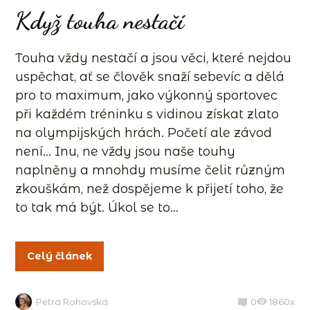
Když touha nestačí
Touha vždy nestačí a jsou věci, které nejdou
uspěchat, ať se člověk snaží sebevíc a dělá
pro to maximum, jako výkonný sportovec
při každém tréninku s vidinou získat zlato
na olympijských hrách. Početí ale závod
není… Inu, ne vždy jsou naše touhy
naplněny a mnohdy musíme čelit různým
zkouškám, než dospějeme k přijetí toho, že
to tak má být. Úkol se to...
Celý článek
Petra Rohovská
0
1860x