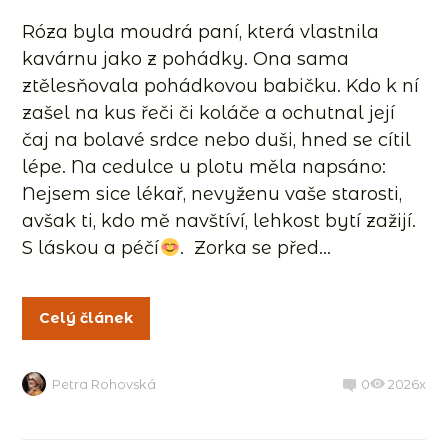
Róza byla moudrá paní, která vlastnila
kavárnu jako z pohádky. Ona sama
ztělesňovala pohádkovou babičku. Kdo k ní
zašel na kus řeči či koláče a ochutnal její
čaj na bolavé srdce nebo duši, hned se cítil
lépe. Na cedulce u plotu měla napsáno:
Nejsem sice lékař, nevyženu vaše starosti,
avšak ti, kdo mě navštíví, lehkost bytí zažijí.
S láskou a péčí
. Zorka se před...
Celý článek
Petra Rohovská
0
2026x